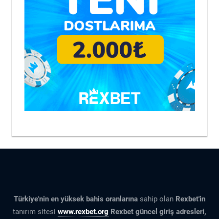
Türkiye'nin en yüksek bahis oranlarına
sahip olan
Rexbet'in
tanırım sitesi
www.rexbet.org
Rexbet güncel giriş adresleri,