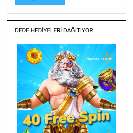
DEDE HEDIYELERI DAĞITIYOR