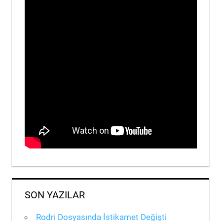
SON YAZILAR
Rodri Dosyasında İstikamet Değişti