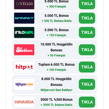
5.000 TL Bonus
TIKLA
+ 300 Freespin
5.000 TL Bonus
TIKLA
+ 500 TL Bedava Bahis
5.000 TL Bonus
TIKLA
+ 150 Freespin
10.000 TL Hoşgeldin
TIKLA
Bonusu
+ 50 Freespin
Toplam 6.000 TL Bonus
TIKLA
+ 100 Freespin
8.000 TL Hoşgeldin
TIKLA
Bonusu
Milyar.com Seni Bekliyor
3000 TL %300 Bonus
TIKLA
+ 3000 TL Bedava Bahis