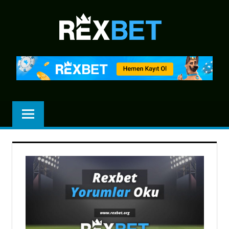
İçeriğe
REXBET
geç
GIRIŞ
Rexbet
Giriş
–
Yeni
Adresler
–
Rexbet
Bahis