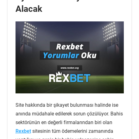
Alacak
Site hakkında bir şikayet bulunması halinde ise
anında müdahale edilerek sorun çözülüyor. Bahis
sektörünün en değerli firmalarından biri olan
Rexbet
sitesinin tüm ödemelerini zamanında