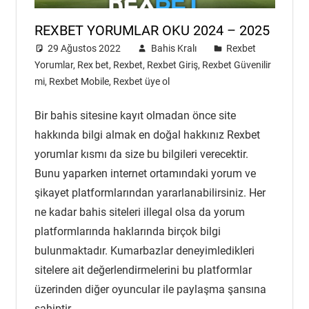
REXBET YORUMLAR OKU 2024 – 2025
29 Ağustos 2022
Bahis Kralı
Rexbet
Yorumlar
,
Rex bet
,
Rexbet
,
Rexbet Giriş
,
Rexbet Güvenilir
mi
,
Rexbet Mobile
,
Rexbet üye ol
Bir bahis sitesine kayıt olmadan önce site
hakkında bilgi almak en doğal hakkınız Rexbet
yorumlar kısmı da size bu bilgileri verecektir.
Bunu yaparken internet ortamındaki yorum ve
şikayet platformlarından yararlanabilirsiniz. Her
ne kadar bahis siteleri illegal olsa da yorum
platformlarında haklarında birçok bilgi
bulunmaktadır. Kumarbazlar deneyimledikleri
sitelere ait değerlendirmelerini bu platformlar
üzerinden diğer oyuncular ile paylaşma şansına
sahiptir.