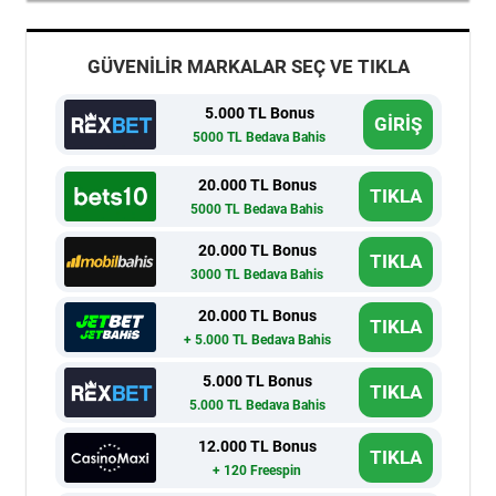
GÜVENİLİR MARKALAR SEÇ VE TIKLA
5.000 TL Bonus
GİRİŞ
5000 TL Bedava Bahis
20.000 TL Bonus
TIKLA
5000 TL Bedava Bahis
20.000 TL Bonus
TIKLA
3000 TL Bedava Bahis
20.000 TL Bonus
TIKLA
+ 5.000 TL Bedava Bahis
5.000 TL Bonus
TIKLA
5.000 TL Bedava Bahis
12.000 TL Bonus
TIKLA
+ 120 Freespin