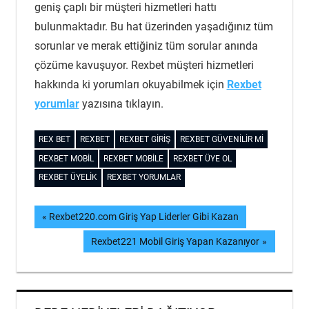
geniş çaplı bir müşteri hizmetleri hattı
bulunmaktadır. Bu hat üzerinden yaşadığınız tüm
sorunlar ve merak ettiğiniz tüm sorular anında
çözüme kavuşuyor. Rexbet müşteri hizmetleri
hakkında ki yorumları okuyabilmek için
Rexbet
yorumlar
yazısına tıklayın.
REX BET
REXBET
REXBET GIRIŞ
REXBET GÜVENILIR MI
REXBET MOBIL
REXBET MOBILE
REXBET ÜYE OL
REXBET ÜYELIK
REXBET YORUMLAR
Yazı
Previous
Rexbet220.com Giriş Yap Liderler Gibi Kazan
Post:
gezinmesi
Next
Rexbet221 Mobil Giriş Yapan Kazanıyor
Post: