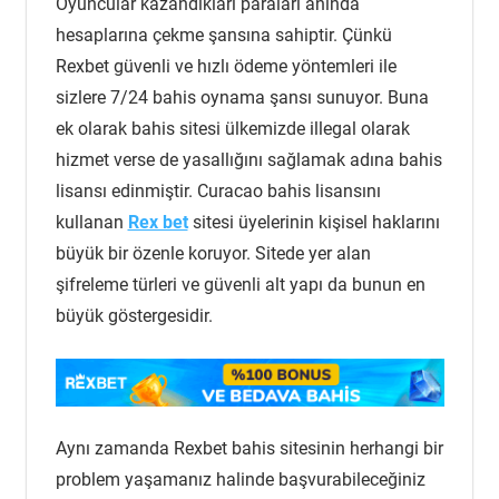
Oyuncular kazandıkları paraları anında
hesaplarına çekme şansına sahiptir. Çünkü
Rexbet güvenli ve hızlı ödeme yöntemleri ile
sizlere 7/24 bahis oynama şansı sunuyor. Buna
ek olarak bahis sitesi ülkemizde illegal olarak
hizmet verse de yasallığını sağlamak adına bahis
lisansı edinmiştir. Curacao bahis lisansını
kullanan
Rex bet
sitesi üyelerinin kişisel haklarını
büyük bir özenle koruyor. Sitede yer alan
şifreleme türleri ve güvenli alt yapı da bunun en
büyük göstergesidir.
Aynı zamanda Rexbet bahis sitesinin herhangi bir
problem yaşamanız halinde başvurabileceğiniz