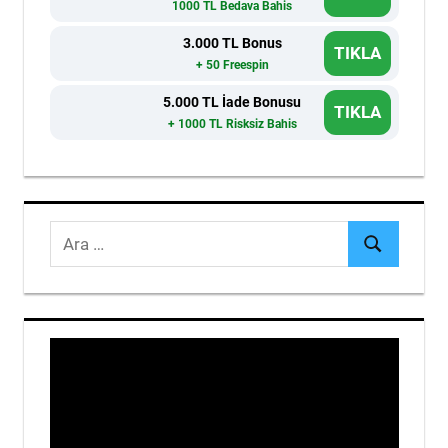
1000 TL Bedava Bahis
3.000 TL Bonus
TIKLA
+ 50 Freespin
5.000 TL İade Bonusu
TIKLA
+ 1000 TL Risksiz Bahis
Search
Ara
for: