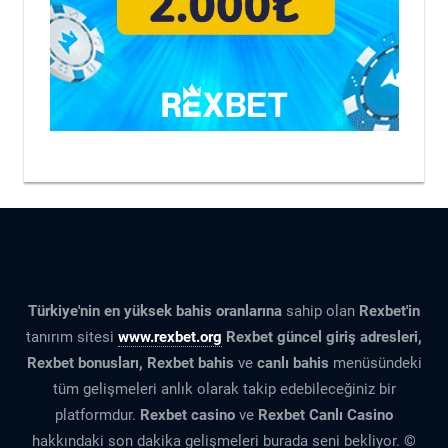
Türkiye'nin en yüksek bahis oranlarına
sahip olan
Rexbet'in
tanırım sitesi
www.rexbet.org
Rexbet güncel giriş adresleri,
Rexbet bonusları, Rexbet bahis
ve
canlı bahis
menüsündeki
tüm gelişmeleri anlık olarak takip edebileceğiniz bir
platformdur.
Rexbet casino
ve
Rexbet Canlı Casino
hakkındaki son dakika gelişmeleri burada seni bekliyor.
©