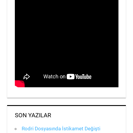
SON YAZILAR
Rodri Dosyasında İstikamet Değişti