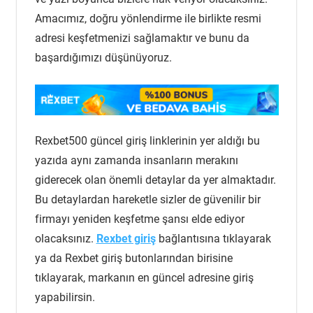
Amacımız, doğru yönlendirme ile birlikte resmi
adresi keşfetmenizi sağlamaktır ve bunu da
başardığımızı düşünüyoruz.
Rexbet500 güncel giriş linklerinin yer aldığı bu
yazıda aynı zamanda insanların merakını
giderecek olan önemli detaylar da yer almaktadır.
Bu detaylardan hareketle sizler de güvenilir bir
firmayı yeniden keşfetme şansı elde ediyor
olacaksınız.
Rexbet giriş
bağlantısına tıklayarak
ya da Rexbet giriş butonlarından birisine
tıklayarak, markanın en güncel adresine giriş
yapabilirsin.