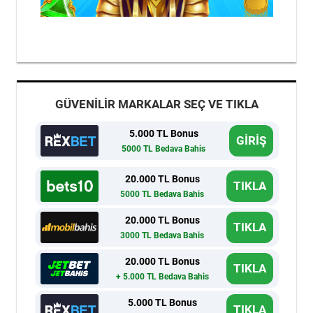
GÜVENİLİR MARKALAR SEÇ VE TIKLA
5.000 TL Bonus
GİRİŞ
5000 TL Bedava Bahis
20.000 TL Bonus
TIKLA
5000 TL Bedava Bahis
20.000 TL Bonus
TIKLA
3000 TL Bedava Bahis
20.000 TL Bonus
TIKLA
+ 5.000 TL Bedava Bahis
5.000 TL Bonus
TIKLA