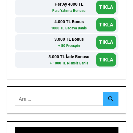
Her Ay 4000 TL
TIKLA
Para Yatırma Bonusu
4.000 TL Bonus
TIKLA
1000 TL Bedava Bahis
3.000 TL Bonus
TIKLA
+ 50 Freespin
5.000 TL İade Bonusu
TIKLA
+ 1000 TL Risksiz Bahis
Search
Ara
for: