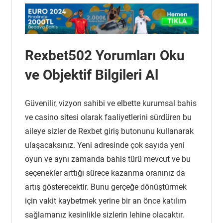
Rexbet502 Yorumları Oku
ve Objektif Bilgileri Al
Güvenilir, vizyon sahibi ve elbette kurumsal bahis
ve casino sitesi olarak faaliyetlerini sürdüren bu
aileye sizler de Rexbet giriş butonunu kullanarak
ulaşacaksınız. Yeni adresinde çok sayıda yeni
oyun ve aynı zamanda bahis türü mevcut ve bu
seçenekler arttığı sürece kazanma oranınız da
artış gösterecektir. Bunu gerçeğe dönüştürmek
için vakit kaybetmek yerine bir an önce katılım
sağlamanız kesinlikle sizlerin lehine olacaktır.