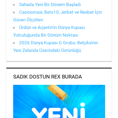
Sahada Yeni Bir Dönem Başladı
Casinomaxi, Bets10, Jetbet ve Rexbet İçin
Güven Ölçütleri
Ürdün ve Arjantin’in Dünya Kupası
Yolculuğunda Bir Dönüm Noktası
2026 Dünya Kupası G Grubu: Belçika’nın
Yeni Zelanda Üzerindeki Üstünlüğü
SADIK DOSTUN REX BURADA