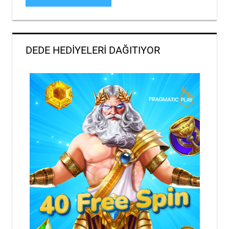
DEDE HEDIYELERI DAĞITIYOR