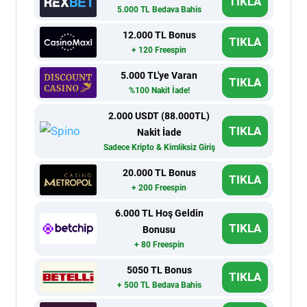
TIKLA
5.000 TL Bedava Bahis
12.000 TL Bonus
TIKLA
+ 120 Freespin
5.000 TL'ye Varan
TIKLA
%100 Nakit İade!
2.000 USDT (88.000TL)
TIKLA
Nakit İade
Sadece Kripto & Kimliksiz Giriş
20.000 TL Bonus
TIKLA
+ 200 Freespin
6.000 TL Hoş Geldin
TIKLA
Bonusu
+ 80 Freespin
5050 TL Bonus
TIKLA
+ 500 TL Bedava Bahis