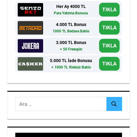
Her Ay 4000 TL
TIKLA
Para Yatırma Bonusu
4.000 TL Bonus
TIKLA
1000 TL Bedava Bahis
3.000 TL Bonus
TIKLA
+ 50 Freespin
5.000 TL İade Bonusu
TIKLA
+ 1000 TL Risksiz Bahis
Search
Ara
for: