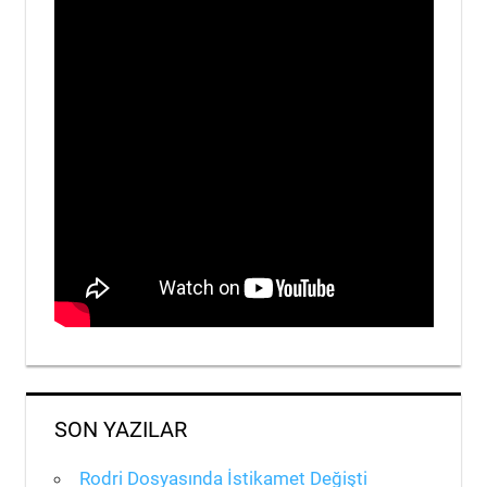
SON YAZILAR
Rodri Dosyasında İstikamet Değişti