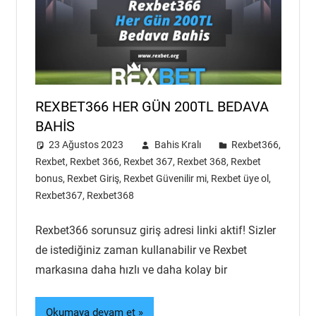
REXBET366 HER GÜN 200TL BEDAVA
BAHIS
23 Ağustos 2023
Bahis Kralı
Rexbet366
,
Rexbet
,
Rexbet 366
,
Rexbet 367
,
Rexbet 368
,
Rexbet
bonus
,
Rexbet Giriş
,
Rexbet Güvenilir mi
,
Rexbet üye ol
,
Rexbet367
,
Rexbet368
Rexbet366 sorunsuz giriş adresi linki aktif! Sizler
de istediğiniz zaman kullanabilir ve Rexbet
markasına daha hızlı ve daha kolay bir
Okumaya devam et