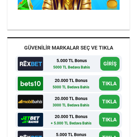
GÜVENİLİR MARKALAR SEÇ VE TIKLA
5.000 TL Bonus
GİRİŞ
5000 TL Bedava Bahis
20.000 TL Bonus
TIKLA
5000 TL Bedava Bahis
20.000 TL Bonus
TIKLA
3000 TL Bedava Bahis
20.000 TL Bonus
TIKLA
+ 5.000 TL Bedava Bahis
5.000 TL Bonus