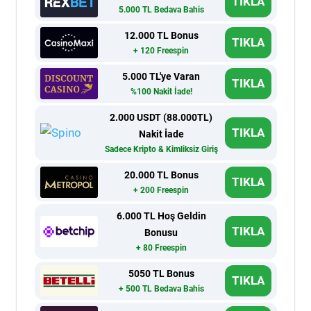
TIKLA
5.000 TL Bedava Bahis
12.000 TL Bonus
TIKLA
+ 120 Freespin
5.000 TL'ye Varan
TIKLA
%100 Nakit İade!
2.000 USDT (88.000TL)
TIKLA
Nakit İade
Sadece Kripto & Kimliksiz Giriş
20.000 TL Bonus
TIKLA
+ 200 Freespin
6.000 TL Hoş Geldin
TIKLA
Bonusu
+ 80 Freespin
5050 TL Bonus
TIKLA
+ 500 TL Bedava Bahis