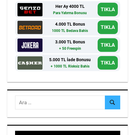
Her Ay 4000 TL
TIKLA
Para Yatırma Bonusu
4.000 TL Bonus
TIKLA
1000 TL Bedava Bahis
3.000 TL Bonus
TIKLA
+ 50 Freespin
5.000 TL İade Bonusu
TIKLA
+ 1000 TL Risksiz Bahis
Search
Ara
for: