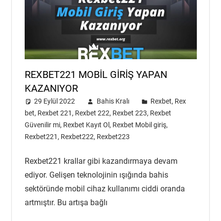
REXBET221 MOBIL GIRIŞ YAPAN
KAZANIYOR
29 Eylül 2022
Bahis Kralı
Rexbet
,
Rex
bet
,
Rexbet 221
,
Rexbet 222
,
Rexbet 223
,
Rexbet
Güvenilir mi
,
Rexbet Kayıt Ol
,
Rexbet Mobil giriş
,
Rexbet221
,
Rexbet222
,
Rexbet223
Rexbet221 krallar gibi kazandırmaya devam
ediyor. Gelişen teknolojinin ışığında bahis
sektöründe mobil cihaz kullanımı ciddi oranda
artmıştır. Bu artışa bağlı