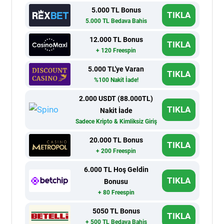
5.000 TL Bonus
TIKLA
5.000 TL Bedava Bahis
12.000 TL Bonus
TIKLA
+ 120 Freespin
5.000 TL'ye Varan
TIKLA
%100 Nakit İade!
2.000 USDT (88.000TL)
TIKLA
Nakit İade
Sadece Kripto & Kimliksiz Giriş
20.000 TL Bonus
TIKLA
+ 200 Freespin
6.000 TL Hoş Geldin
TIKLA
Bonusu
+ 80 Freespin
5050 TL Bonus
TIKLA
+ 500 TL Bedava Bahis