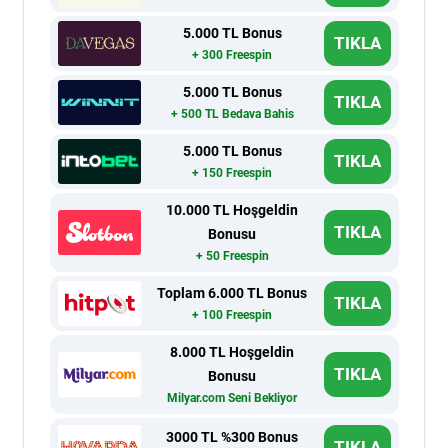
5.000 TL Bonus
TIKLA
+ 300 Freespin
5.000 TL Bonus
TIKLA
+ 500 TL Bedava Bahis
5.000 TL Bonus
TIKLA
+ 150 Freespin
10.000 TL Hoşgeldin
TIKLA
Bonusu
+ 50 Freespin
Toplam 6.000 TL Bonus
TIKLA
+ 100 Freespin
8.000 TL Hoşgeldin
TIKLA
Bonusu
Milyar.com Seni Bekliyor
3000 TL %300 Bonus
TIKLA