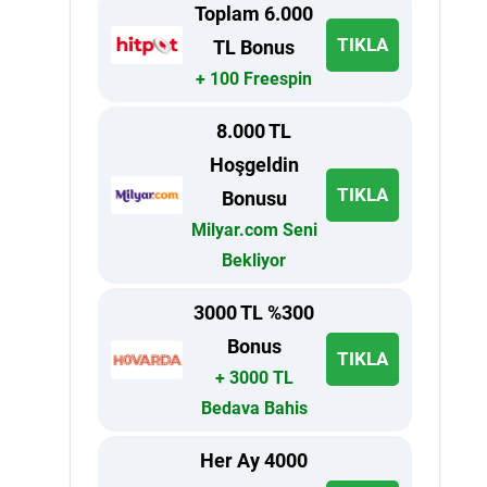
Toplam 6.000
TIKLA
TL Bonus
+ 100 Freespin
8.000 TL
Hoşgeldin
TIKLA
Bonusu
Milyar.com Seni
Bekliyor
3000 TL %300
Bonus
TIKLA
+ 3000 TL
Bedava Bahis
Her Ay 4000