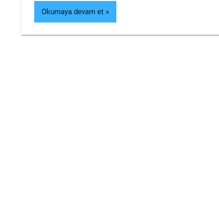
Okumaya devam et