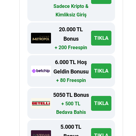
Sadece Kripto &
Kimliksiz Giriş
20.000 TL
TIKLA
Bonus
+ 200 Freespin
6.000 TL Hoş
TIKLA
Geldin Bonusu
+ 80 Freespin
5050 TL Bonus
TIKLA
+ 500 TL
Bedava Bahis
5.000 TL
TIKLA