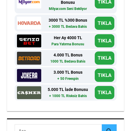
TIKLA
Bonusu
Milyar.com Seni Bekliyor
3000 TL %300 Bonus
TIKLA
+ 3000 TL Bedava Bahis
Her Ay 4000 TL
TIKLA
Para Yatırma Bonusu
4.000 TL Bonus
TIKLA
1000 TL Bedava Bahis
3.000 TL Bonus
TIKLA
+ 50 Freespin
5.000 TL İade Bonusu
TIKLA
+ 1000 TL Risksiz Bahis
Search