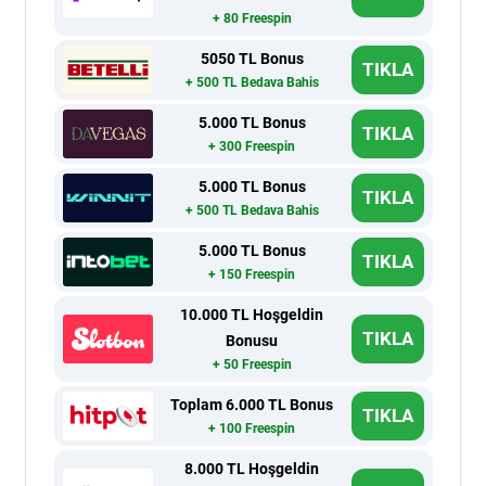
+ 80 Freespin
5050 TL Bonus
TIKLA
+ 500 TL Bedava Bahis
5.000 TL Bonus
TIKLA
+ 300 Freespin
5.000 TL Bonus
TIKLA
+ 500 TL Bedava Bahis
5.000 TL Bonus
TIKLA
+ 150 Freespin
10.000 TL Hoşgeldin
TIKLA
Bonusu
+ 50 Freespin
Toplam 6.000 TL Bonus
TIKLA
+ 100 Freespin
8.000 TL Hoşgeldin