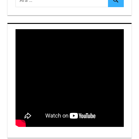
Ara
for: