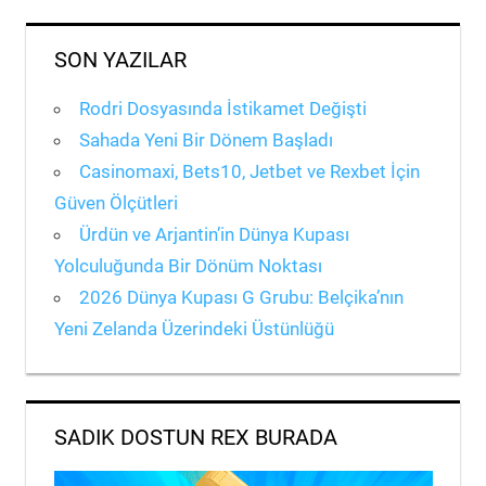
SON YAZILAR
Rodri Dosyasında İstikamet Değişti
Sahada Yeni Bir Dönem Başladı
Casinomaxi, Bets10, Jetbet ve Rexbet İçin
Güven Ölçütleri
Ürdün ve Arjantin’in Dünya Kupası
Yolculuğunda Bir Dönüm Noktası
2026 Dünya Kupası G Grubu: Belçika’nın
Yeni Zelanda Üzerindeki Üstünlüğü
SADIK DOSTUN REX BURADA