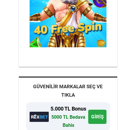
GÜVENİLİR MARKALAR SEÇ VE
TIKLA
5.000 TL Bonus
GİRİŞ
5000 TL Bedava
Bahis