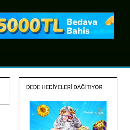
DEDE HEDIYELERI DAĞITIYOR