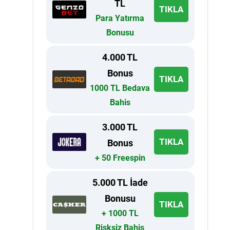
TL
TIKLA
Para Yatırma
Bonusu
4.000 TL
Bonus
TIKLA
1000 TL Bedava
Bahis
3.000 TL
TIKLA
Bonus
+ 50 Freespin
5.000 TL İade
Bonusu
TIKLA
+ 1000 TL
Risksiz Bahis