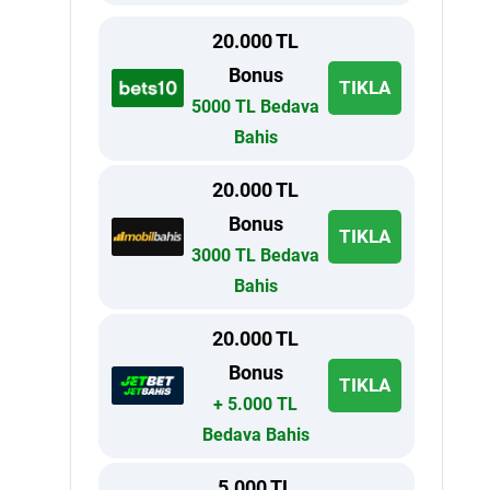
20.000 TL
Bonus
TIKLA
5000 TL Bedava
Bahis
20.000 TL
Bonus
TIKLA
3000 TL Bedava
Bahis
20.000 TL
Bonus
TIKLA
+ 5.000 TL
Bedava Bahis
5.000 TL