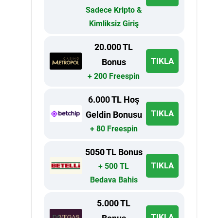
Sadece Kripto &
Kimliksiz Giriş
20.000 TL
TIKLA
Bonus
+ 200 Freespin
6.000 TL Hoş
TIKLA
Geldin Bonusu
+ 80 Freespin
5050 TL Bonus
TIKLA
+ 500 TL
Bedava Bahis
5.000 TL
TIKLA