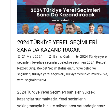
2024 TÜRKIYE YEREL SEÇIMLERI
SANA DA KAZANDIRACAK
21 Mart 2024
Bahis Kralı
2024 Türkiye yerel
seçimleri
,
belediye seçimleri
,
belediye seçimleri 2024
,
Rexbet
,
Rexbet Giriş
,
Rexbet Seçim Bahisleri
,
türkiye belediye
seçimleri
,
türkiye yerel seçimleri
,
Türkiye Yerel Seçimleri 2024
,
yerel seçimler 2024
2024 Türkiye Yerel Seçimleri bahisleri yüksek
kazançlar sunmaktadır. Yerel seçimlerin
yaklaşmasıyla birlikte milyonlarca vatandaşlarımız