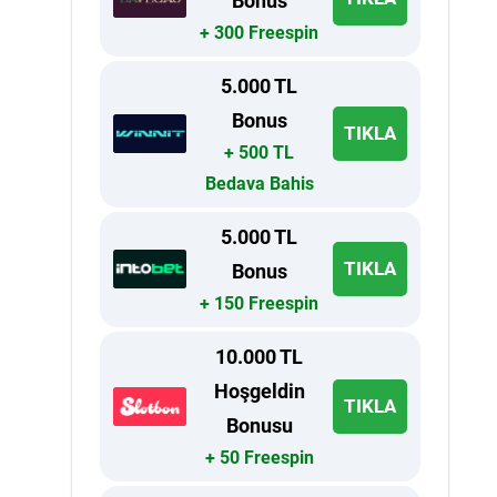
Bonus
+ 300 Freespin
5.000 TL
Bonus
TIKLA
+ 500 TL
Bedava Bahis
5.000 TL
TIKLA
Bonus
+ 150 Freespin
10.000 TL
Hoşgeldin
TIKLA
Bonusu
+ 50 Freespin