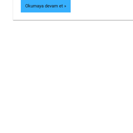
Okumaya devam et