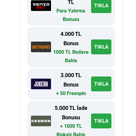
TL
TIKLA
Para Yatırma
Bonusu
4.000 TL
Bonus
TIKLA
1000 TL Bedava
Bahis
3.000 TL
TIKLA
Bonus
+ 50 Freespin
5.000 TL İade
Bonusu
TIKLA
+ 1000 TL
Risksiz Bahis