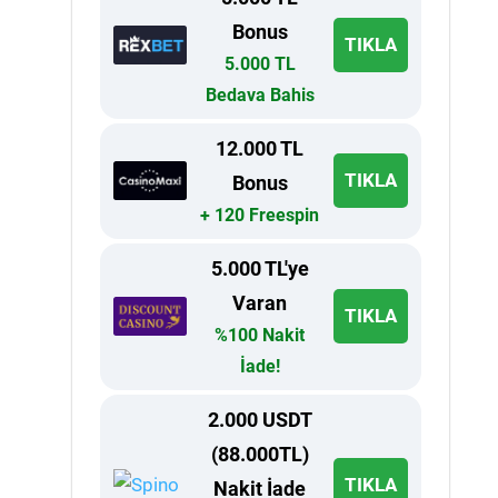
Bonus
TIKLA
5.000 TL
Bedava Bahis
12.000 TL
TIKLA
Bonus
+ 120 Freespin
5.000 TL'ye
Varan
TIKLA
%100 Nakit
İade!
2.000 USDT
(88.000TL)
TIKLA
Nakit İade