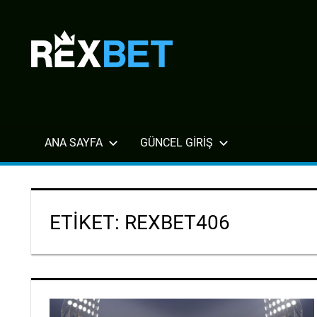
İçeriğe
geç
Rexbet
REXBET
Giriş
–
GIRIŞ
Yeni
Adresler
–
ANA SAYFA
GÜNCEL GIRIŞ
Rexbet
Bahis
ETIKET:
REXBET406