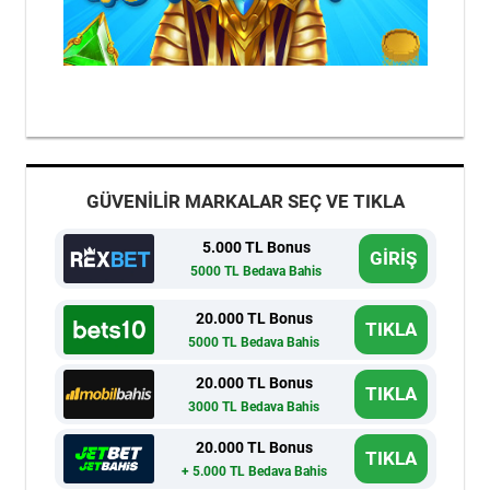
GÜVENİLİR MARKALAR SEÇ VE TIKLA
5.000 TL Bonus
GİRİŞ
5000 TL Bedava Bahis
20.000 TL Bonus
TIKLA
5000 TL Bedava Bahis
20.000 TL Bonus
TIKLA
3000 TL Bedava Bahis
20.000 TL Bonus
TIKLA
+ 5.000 TL Bedava Bahis