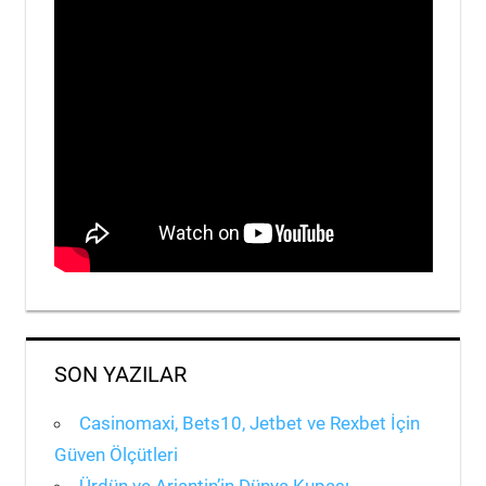
SON YAZILAR
Casinomaxi, Bets10, Jetbet ve Rexbet İçin
Güven Ölçütleri