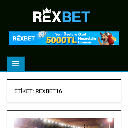
İçeriğe
REXBET
geç
GIRIŞ
Rexbet
Giriş
–
Yeni
Adresler
–
Rexbet
Bahis
ETIKET:
REXBET16