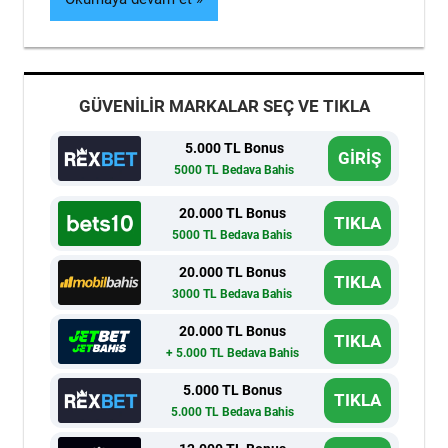
GÜVENİLİR MARKALAR SEÇ VE TIKLA
5.000 TL Bonus
GİRİŞ
5000 TL Bedava Bahis
20.000 TL Bonus
TIKLA
5000 TL Bedava Bahis
20.000 TL Bonus
TIKLA
3000 TL Bedava Bahis
20.000 TL Bonus
TIKLA
+ 5.000 TL Bedava Bahis
5.000 TL Bonus
TIKLA
5.000 TL Bedava Bahis