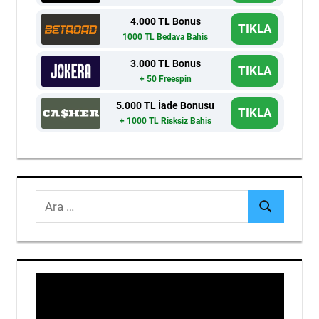
4.000 TL Bonus
TIKLA
1000 TL Bedava Bahis
3.000 TL Bonus
TIKLA
+ 50 Freespin
5.000 TL İade Bonusu
TIKLA
+ 1000 TL Risksiz Bahis
Search
Ara
for: