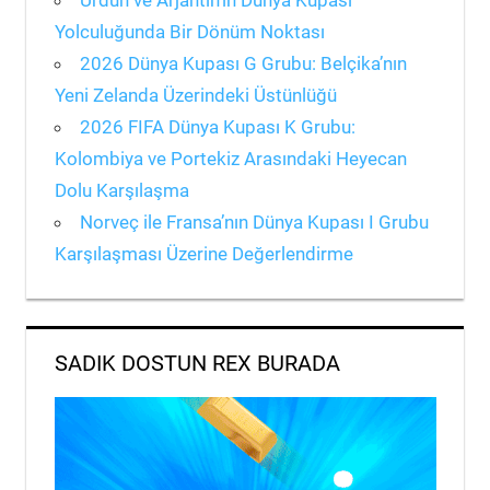
Ürdün ve Arjantin’in Dünya Kupası
Yolculuğunda Bir Dönüm Noktası
2026 Dünya Kupası G Grubu: Belçika’nın
Yeni Zelanda Üzerindeki Üstünlüğü
2026 FIFA Dünya Kupası K Grubu:
Kolombiya ve Portekiz Arasındaki Heyecan
Dolu Karşılaşma
Norveç ile Fransa’nın Dünya Kupası I Grubu
Karşılaşması Üzerine Değerlendirme
SADIK DOSTUN REX BURADA