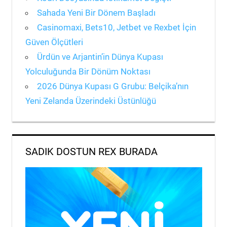
Sahada Yeni Bir Dönem Başladı
Casinomaxi, Bets10, Jetbet ve Rexbet İçin
Güven Ölçütleri
Ürdün ve Arjantin’in Dünya Kupası
Yolculuğunda Bir Dönüm Noktası
2026 Dünya Kupası G Grubu: Belçika’nın
Yeni Zelanda Üzerindeki Üstünlüğü
SADIK DOSTUN REX BURADA