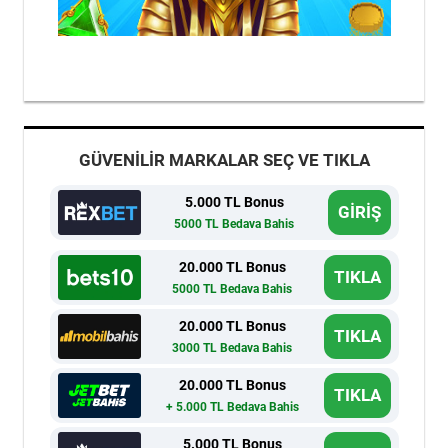
GÜVENİLİR MARKALAR SEÇ VE TIKLA
5.000 TL Bonus
GİRİŞ
5000 TL Bedava Bahis
20.000 TL Bonus
TIKLA
5000 TL Bedava Bahis
20.000 TL Bonus
TIKLA
3000 TL Bedava Bahis
20.000 TL Bonus
TIKLA
+ 5.000 TL Bedava Bahis
5.000 TL Bonus