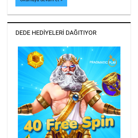
DEDE HEDIYELERI DAĞITIYOR