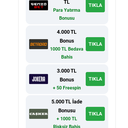
TL
TIKLA
Para Yatırma
Bonusu
4.000 TL
Bonus
TIKLA
1000 TL Bedava
Bahis
3.000 TL
TIKLA
Bonus
+ 50 Freespin
5.000 TL İade
Bonusu
TIKLA
+ 1000 TL
Risksiz Bahis