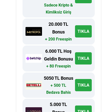
Sadece Kripto &
Kimliksiz Giriş
20.000 TL
TIKLA
Bonus
+ 200 Freespin
6.000 TL Hoş
TIKLA
Geldin Bonusu
+ 80 Freespin
5050 TL Bonus
TIKLA
+ 500 TL
Bedava Bahis
5.000 TL
TIKLA