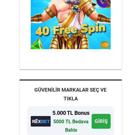
GÜVENİLİR MARKALAR SEÇ VE
TIKLA
5.000 TL Bonus
GİRİŞ
5000 TL Bedava
Bahis