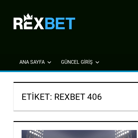
İçeriğe
geç
Rexbet
REXBET
Giriş
–
GIRIŞ
Yeni
Adresler
–
ANA SAYFA
GÜNCEL GIRIŞ
Rexbet
Bahis
ETIKET:
REXBET 406