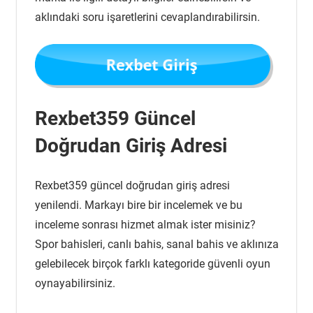
aklındaki soru işaretlerini cevaplandırabilirsin.
Rexbet359 Güncel
Doğrudan Giriş Adresi
Rexbet359 güncel doğrudan giriş adresi
yenilendi. Markayı bire bir incelemek ve bu
inceleme sonrası hizmet almak ister misiniz?
Spor bahisleri, canlı bahis, sanal bahis ve aklınıza
gelebilecek birçok farklı kategoride güvenli oyun
oynayabilirsiniz.