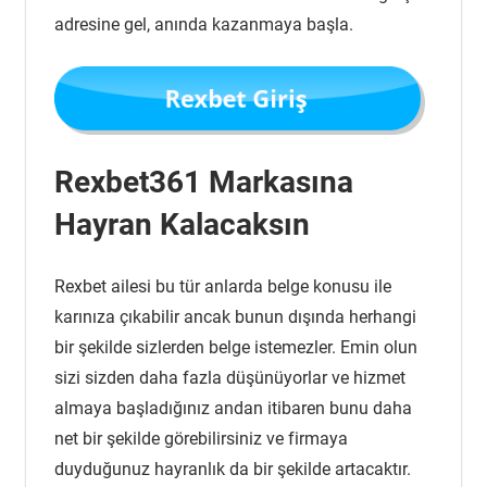
adresine gel, anında kazanmaya başla.
Rexbet361
Markasına
Hayran Kalacaksın
Rexbet ailesi bu tür anlarda belge konusu ile
karınıza çıkabilir ancak bunun dışında herhangi
bir şekilde sizlerden belge istemezler. Emin olun
sizi sizden daha fazla düşünüyorlar ve hizmet
almaya başladığınız andan itibaren bunu daha
net bir şekilde görebilirsiniz ve firmaya
duyduğunuz hayranlık da bir şekilde artacaktır.