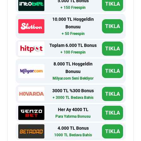
5.000 TL Bonus
TIKLA
+ 150 Freespin
10.000 TL Hoşgeldin
TIKLA
Bonusu
+ 50 Freespin
Toplam 6.000 TL Bonus
TIKLA
+ 100 Freespin
8.000 TL Hoşgeldin
TIKLA
Bonusu
Milyar.com Seni Bekliyor
3000 TL %300 Bonus
TIKLA
+ 3000 TL Bedava Bahis
Her Ay 4000 TL
TIKLA
Para Yatırma Bonusu
4.000 TL Bonus
TIKLA
1000 TL Bedava Bahis