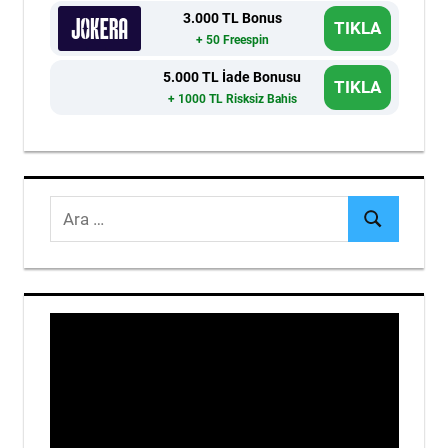
3.000 TL Bonus
TIKLA
+ 50 Freespin
5.000 TL İade Bonusu
TIKLA
+ 1000 TL Risksiz Bahis
Search
Ara
for: