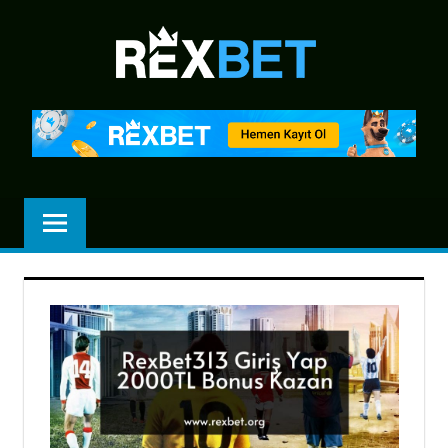
İçeriğe
REXBET
geç
GIRIŞ
Rexbet
Giriş
–
Yeni
Adresler
–
Rexbet
Bahis