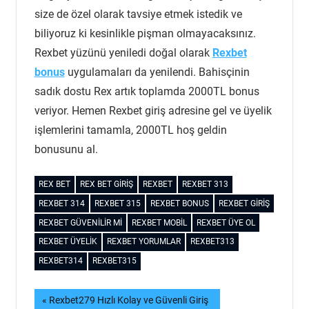
size de özel olarak tavsiye etmek istedik ve
biliyoruz ki kesinlikle pişman olmayacaksınız.
Rexbet yüzünü yeniledi doğal olarak
Rexbet
bonus
uygulamaları da yenilendi. Bahisçinin
sadık dostu Rex artık toplamda 2000TL bonus
veriyor. Hemen Rexbet giriş adresine gel ve üyelik
işlemlerini tamamla, 2000TL hoş geldin
bonusunu al.
REX BET
REX BET GIRIŞ
REXBET
REXBET 313
REXBET 314
REXBET 315
REXBET BONUS
REXBET GIRIŞ
REXBET GÜVENILIR MI
REXBET MOBIL
REXBET ÜYE OL
REXBET ÜYELIK
REXBET YORUMLAR
REXBET313
REXBET314
REXBET315
Yazı
Previous
Rexbet279 Hızlı Kolay ve Güvenli Giriş