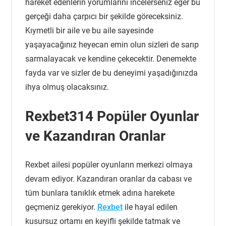
hareket edenlerin yorumlarını incelerseniz eğer bu
gerçeği daha çarpıcı bir şekilde göreceksiniz.
Kıymetli bir aile ve bu aile sayesinde
yaşayacağınız heyecan emin olun sizleri de sarıp
sarmalayacak ve kendine çekecektir. Denemekte
fayda var ve sizler de bu deneyimi yaşadığınızda
ihya olmuş olacaksınız.
Rexbet314 Popüler Oyunlar
ve Kazandıran Oranlar
Rexbet ailesi popüler oyunların merkezi olmaya
devam ediyor. Kazandıran oranlar da cabası ve
tüm bunlara tanıklık etmek adına harekete
geçmeniz gerekiyor.
Rexbet
ile hayal edilen
kusursuz ortamı en keyifli şekilde tatmak ve