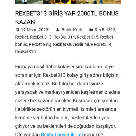
REXBET313 GIRIŞ YAP 2000TL BONUS
KAZAN
12 Nisan 2023
Bahis Kralı
RexBet313
,
Rexbet
,
RexBet 313
,
RexBet 314
,
RexBet 315
,
Rexbet
bonus
,
Rexbet Giriş
,
Rexbet Güvenilir mi
,
RexBet314
,
RexBet315
Firmaya nasıl daha kolay erişim sağlarım diye
soranlar için Rexbet313 kolay giriş adres bilgisini
aktarmak isteriz. Bu bilgi her daim işinize
yarayacak ve markayı yeniden keşfetmeniz adına
sizlere hız kazandıracaktır. Kusursuz çalışmaları
ile birlikte sektörün en kıymetli isimleri arasında
kendine yer bulan bu aile, beklentilerden yola
çıkıyor ve bu beklentileri de doğrudan karşılıyor.
Öte yandan
Rexbet güvenilir mi
içeriği ile