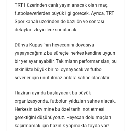
TRT1 üzerinden canlı yayınlanacak olan maç,
futbolseverlerden büyük ilgi görecek. Ayrıca, TRT
Spor kanalı üzerinden de bazı ön ve sonrası
detaylar izleyicilere sunulacak.
Dünya Kupası’nın heyecanını doyasıya
yaşayacağımız bu süreçte, herkes kendine uygun
bir yer ayarlayabilir. Takımların performansları, bu
etkinlikte büyük bir rol oynayacak ve futbol
severler için unutulmaz anlara sahne olacaktır.
Haziran ayında başlayacak bu büyük
organizasyonda, futbolun yıldızları sahne alacak.
Herkesin takvimine bu özel tarihi not etmesi
gerektiğini düşünüyoruz. Heyecan dolu maçları
kaçırmamak için hazırlık yapmakta fayda var!