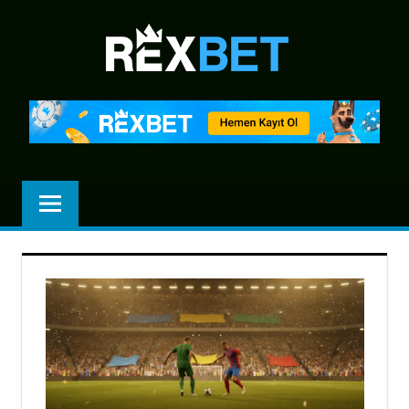
İçeriğe
REXBET
geç
GIRIŞ
Rexbet
Giriş
–
Yeni
Adresler
–
Rexbet
Bahis