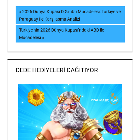
Yazı
Previous
2026 Dünya Kupası D Grubu Mücadelesi: Türkiye ve
Post:
Paraguay İle Karşılaşma Analizi
gezinmesi
Next
Türkiye’nin 2026 Dünya Kupası’ndaki ABD ile
Post:
Mücadelesi
DEDE HEDIYELERI DAĞITIYOR