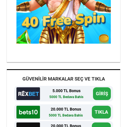
GÜVENİLİR MARKALAR SEÇ VE TIKLA
5.000 TL Bonus
GİRİŞ
5000 TL Bedava Bahis
20.000 TL Bonus
TIKLA
5000 TL Bedava Bahis
20.000 TL Bonus