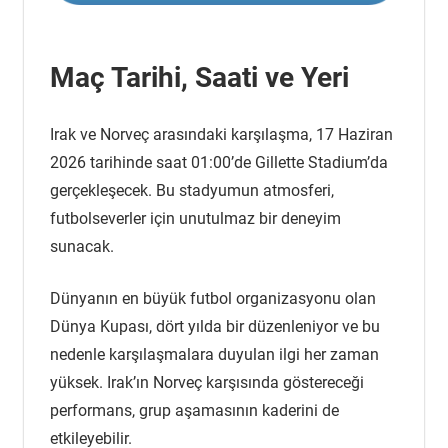
Maç Tarihi, Saati ve Yeri
Irak ve Norveç arasındaki karşılaşma, 17 Haziran
2026 tarihinde saat 01:00’de Gillette Stadium’da
gerçekleşecek. Bu stadyumun atmosferi,
futbolseverler için unutulmaz bir deneyim
sunacak.
Dünyanın en büyük futbol organizasyonu olan
Dünya Kupası, dört yılda bir düzenleniyor ve bu
nedenle karşılaşmalara duyulan ilgi her zaman
yüksek. Irak’ın Norveç karşısında göstereceği
performans, grup aşamasının kaderini de
etkileyebilir.