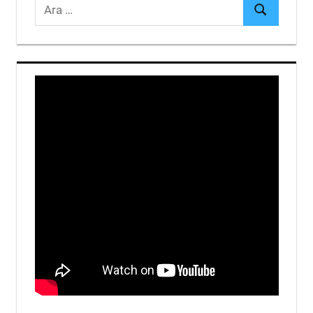
Search
Ara
for: