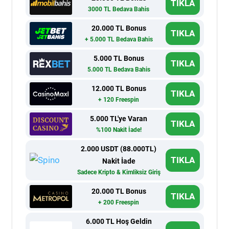
TIKLA
3000 TL Bedava Bahis
20.000 TL Bonus
TIKLA
+ 5.000 TL Bedava Bahis
5.000 TL Bonus
TIKLA
5.000 TL Bedava Bahis
12.000 TL Bonus
TIKLA
+ 120 Freespin
5.000 TL'ye Varan
TIKLA
%100 Nakit İade!
2.000 USDT (88.000TL)
TIKLA
Nakit İade
Sadece Kripto & Kimliksiz Giriş
20.000 TL Bonus
TIKLA
+ 200 Freespin
6.000 TL Hoş Geldin