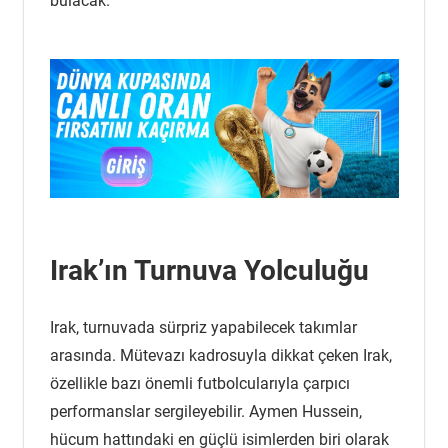
bulacak.
Irak’ın Turnuva Yolculuğu
Irak, turnuvada sürpriz yapabilecek takımlar
arasında. Mütevazı kadrosuyla dikkat çeken Irak,
özellikle bazı önemli futbolcularıyla çarpıcı
performanslar sergileyebilir. Aymen Hussein,
hücum hattındaki en güçlü isimlerden biri olarak