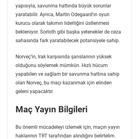
yapısıyla, savunma hattında büyük sorunlar
yaratabilir. Ayrıca, Martin Odegaard’ın oyun
kurucu olarak takımın liderliğini üstlenmesi
bekleniyor. Sorloth gibi başka yetenekler de ceza
sahasında fark yaratabilecek potansiyele sahip.
Norveç’in, Irak karşısında şanslarının yüksek
olduğunu söylemek mümkün. Hızlı hücum
yapabilen ve sağlam bir savunma hattına sahip
olan Norveç, bu maçı kazanmak için elinden
geleni yapacaktır.
Maç Yayın Bilgileri
Bu önemli mücadeleyi izlemek için, maçın yayın
haklarının TRT tarafından alındığını belirtelim.