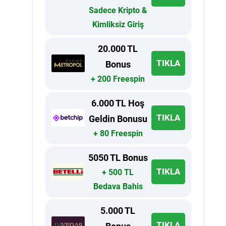
Sadece Kripto &
Kimliksiz Giriş
20.000 TL
TIKLA
Bonus
+ 200 Freespin
6.000 TL Hoş
TIKLA
Geldin Bonusu
+ 80 Freespin
5050 TL Bonus
TIKLA
+ 500 TL
Bedava Bahis
5.000 TL
TIKLA