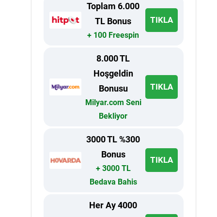
Toplam 6.000
TIKLA
TL Bonus
+ 100 Freespin
8.000 TL
Hoşgeldin
TIKLA
Bonusu
Milyar.com Seni
Bekliyor
3000 TL %300
Bonus
TIKLA
+ 3000 TL
Bedava Bahis
Her Ay 4000