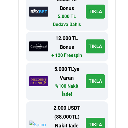
Bonus
TIKLA
5.000 TL
Bedava Bahis
12.000 TL
TIKLA
Bonus
+ 120 Freespin
5.000 TL'ye
Varan
TIKLA
%100 Nakit
İade!
2.000 USDT
(88.000TL)
TIKLA
Nakit İade