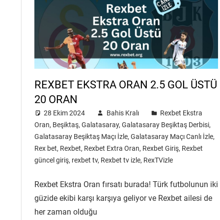
REXBET EKSTRA ORAN 2.5 GOL ÜSTÜ
20 ORAN
28 Ekim 2024
Bahis Kralı
Rexbet Ekstra
Oran
,
Beşiktaş
,
Galatasaray
,
Galatasaray Beşiktaş Derbisi
,
Galatasaray Beşiktaş Maçı İzle
,
Galatasaray Maçı Canlı İzle
,
Rex bet
,
Rexbet
,
Rexbet Extra Oran
,
Rexbet Giriş
,
Rexbet
güncel giriş
,
rexbet tv
,
Rexbet tv izle
,
RexTVizle
Rexbet Ekstra Oran fırsatı burada! Türk futbolunun iki
güzide ekibi karşı karşıya geliyor ve Rexbet ailesi de
her zaman olduğu