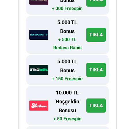
Bonus
+ 300 Freespin
5.000 TL
Bonus
TIKLA
+ 500 TL
Bedava Bahis
5.000 TL
TIKLA
Bonus
+ 150 Freespin
10.000 TL
Hoşgeldin
TIKLA
Bonusu
+ 50 Freespin