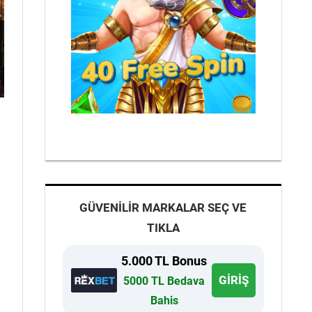
GÜVENİLİR MARKALAR SEÇ VE
TIKLA
5.000 TL Bonus
GİRİŞ
5000 TL Bedava
Bahis