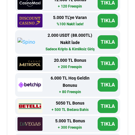
TIKLA
+ 120 Freespin
5.000 TL'ye Varan
TIKLA
%100 Nakit İade!
2.000 USDT (88.000TL)
TIKLA
Nakit İade
Sadece Kripto & Kimliksiz Giriş
20.000 TL Bonus
TIKLA
+ 200 Freespin
6.000 TL Hoş Geldin
TIKLA
Bonusu
+ 80 Freespin
5050 TL Bonus
TIKLA
+ 500 TL Bedava Bahis
5.000 TL Bonus
TIKLA
+ 300 Freespin