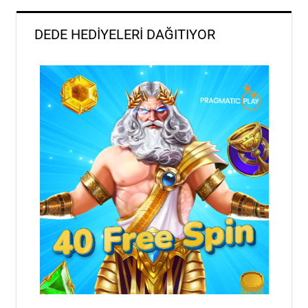
DEDE HEDIYELERI DAĞITIYOR