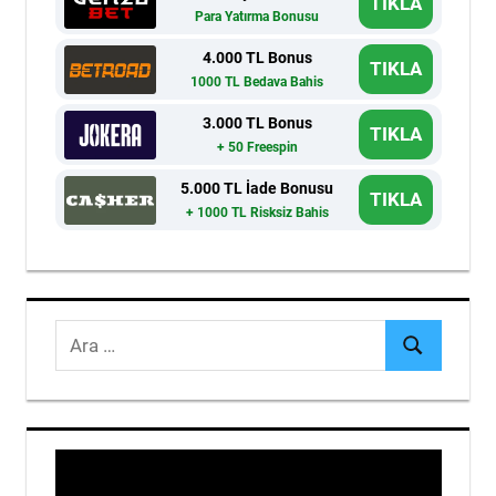
TIKLA
Para Yatırma Bonusu
4.000 TL Bonus
TIKLA
1000 TL Bedava Bahis
3.000 TL Bonus
TIKLA
+ 50 Freespin
5.000 TL İade Bonusu
TIKLA
+ 1000 TL Risksiz Bahis
Search
Ara
for: