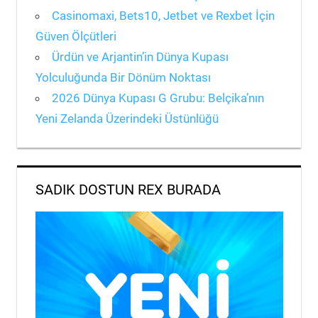
Casinomaxi, Bets10, Jetbet ve Rexbet İçin
Güven Ölçütleri
Ürdün ve Arjantin’in Dünya Kupası
Yolculuğunda Bir Dönüm Noktası
2026 Dünya Kupası G Grubu: Belçika’nın
Yeni Zelanda Üzerindeki Üstünlüğü
SADIK DOSTUN REX BURADA