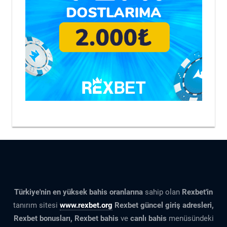
Türkiye'nin en yüksek bahis oranlarına
sahip olan
Rexbet'in
tanırım sitesi
www.rexbet.org
Rexbet güncel giriş adresleri,
Rexbet bonusları, Rexbet bahis
ve
canlı bahis
menüsündeki