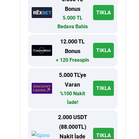
Bonus
TIKLA
5.000 TL
Bedava Bahis
12.000 TL
TIKLA
Bonus
+ 120 Freespin
5.000 TL'ye
Varan
TIKLA
%100 Nakit
İade!
2.000 USDT
(88.000TL)
TIKLA
Nakit İade