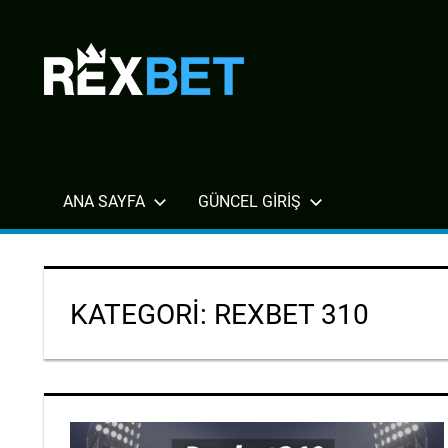
İçeriğe
geç
Rexbet
REXBET
Giriş
–
GIRIŞ
Yeni
Adresler
–
ANA SAYFA
GÜNCEL GIRIŞ
Rexbet
Bahis
KATEGORI:
REXBET 310