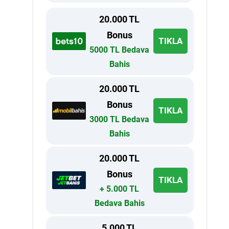
20.000 TL
Bonus
TIKLA
5000 TL Bedava
Bahis
20.000 TL
Bonus
TIKLA
3000 TL Bedava
Bahis
20.000 TL
Bonus
TIKLA
+ 5.000 TL
Bedava Bahis
5.000 TL