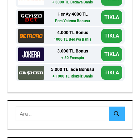
+ 3000 TL Bedava Bahis
Her Ay 4000 TL
TIKLA
Para Yatırma Bonusu
4.000 TL Bonus
TIKLA
1000 TL Bedava Bahis
3.000 TL Bonus
TIKLA
+ 50 Freespin
5.000 TL İade Bonusu
TIKLA
+ 1000 TL Risksiz Bahis
Search
Ara
for: