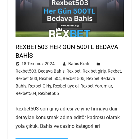
REXBET503 HER GÜN 500TL BEDAVA
BAHIS
18 Temmuz 2024
Bahis Kralı
Rexbet503
,
Bedava Bahis
,
Rex bet
,
Rex bet giriş
,
Rexbet
,
Rexbet 503
,
Rexbet 504
,
Rexbet 505
,
Rexbet Bedava
Bahis
,
Rexbet Giriş
,
Rexbet üye ol
,
Rexbet Yorumlar
,
Rexbet504
,
Rexbet505
Rexbet503 son giriş adresi ve yine firmaya dair
detayları konuşmak adına editör kadrosu olarak
yola çıktık. Bahis ve casino kategorileri