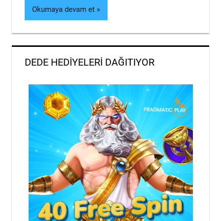
Okumaya devam et
DEDE HEDIYELERI DAĞITIYOR