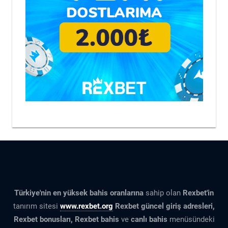
Türkiye'nin en yüksek bahis oranlarına
sahip olan
Rexbet'in
tanırım sitesi
www.rexbet.org
Rexbet güncel giriş adresleri,
Rexbet bonusları, Rexbet bahis
ve
canlı bahis
menüsündeki