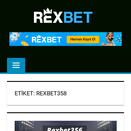
İçeriğe
REXBET
geç
GIRIŞ
Rexbet
Giriş
–
Yeni
Adresler
–
Rexbet
Bahis
ETIKET:
REXBET358