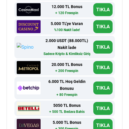
12.000 TL Bonus
TIKLA
+ 120 Freespin
5.000 TL'ye Varan
TIKLA
%100 Nakit İade!
2.000 USDT (88.000TL)
TIKLA
Nakit İade
Sadece Kripto & Kimliksiz Giriş
20.000 TL Bonus
TIKLA
+ 200 Freespin
6.000 TL Hoş Geldin
TIKLA
Bonusu
+ 80 Freespin
5050 TL Bonus
TIKLA
+ 500 TL Bedava Bahis
5.000 TL Bonus
TIKLA
+ 300 Freespin