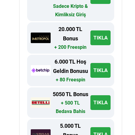
Sadece Kripto &
Kimliksiz Giriş
20.000 TL
TIKLA
Bonus
+ 200 Freespin
6.000 TL Hoş
TIKLA
Geldin Bonusu
+ 80 Freespin
5050 TL Bonus
TIKLA
+ 500 TL
Bedava Bahis
5.000 TL
TIKLA