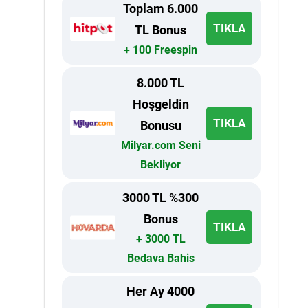
Toplam 6.000
TIKLA
TL Bonus
+ 100 Freespin
8.000 TL
Hoşgeldin
TIKLA
Bonusu
Milyar.com Seni
Bekliyor
3000 TL %300
Bonus
TIKLA
+ 3000 TL
Bedava Bahis
Her Ay 4000