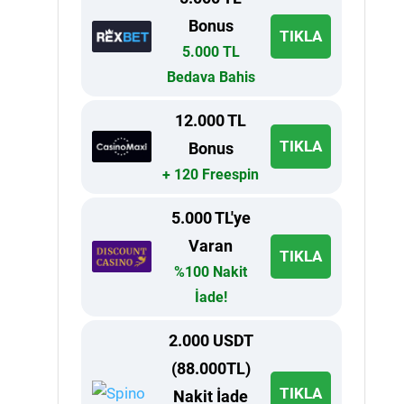
Bonus
TIKLA
5.000 TL
Bedava Bahis
12.000 TL
TIKLA
Bonus
+ 120 Freespin
5.000 TL'ye
Varan
TIKLA
%100 Nakit
İade!
2.000 USDT
(88.000TL)
TIKLA
Nakit İade