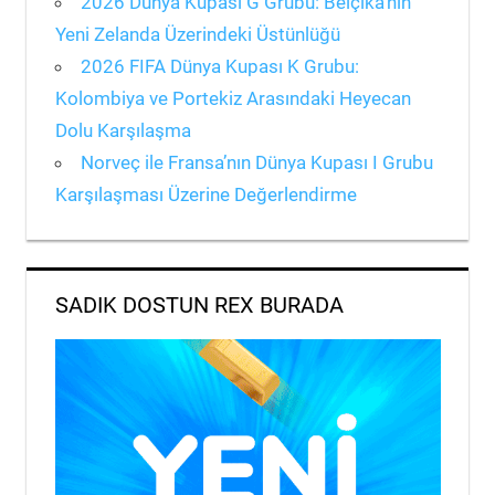
2026 Dünya Kupası G Grubu: Belçika’nın
Yeni Zelanda Üzerindeki Üstünlüğü
2026 FIFA Dünya Kupası K Grubu:
Kolombiya ve Portekiz Arasındaki Heyecan
Dolu Karşılaşma
Norveç ile Fransa’nın Dünya Kupası I Grubu
Karşılaşması Üzerine Değerlendirme
SADIK DOSTUN REX BURADA