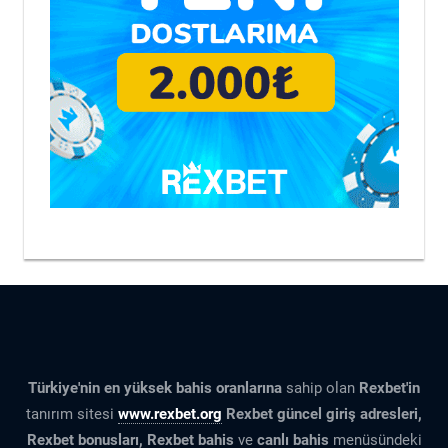
Türkiye'nin en yüksek bahis oranlarına
sahip olan
Rexbet'in
tanırım sitesi
www.rexbet.org
Rexbet güncel giriş adresleri,
Rexbet bonusları, Rexbet bahis
ve
canlı bahis
menüsündeki