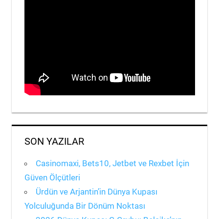
SON YAZILAR
Casinomaxi, Bets10, Jetbet ve Rexbet İçin
Güven Ölçütleri
Ürdün ve Arjantin’in Dünya Kupası
Yolculuğunda Bir Dönüm Noktası