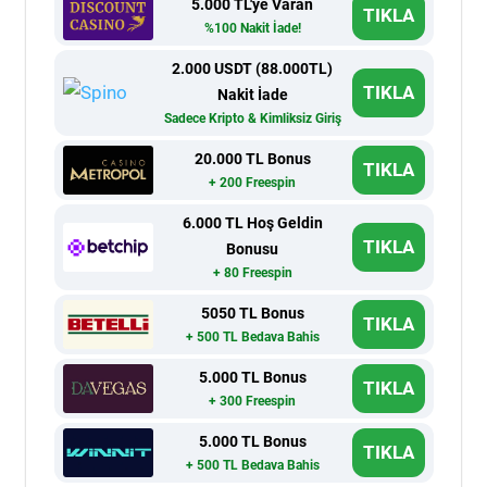
5.000 TL'ye Varan
TIKLA
%100 Nakit İade!
2.000 USDT (88.000TL)
TIKLA
Nakit İade
Sadece Kripto & Kimliksiz Giriş
20.000 TL Bonus
TIKLA
+ 200 Freespin
6.000 TL Hoş Geldin
TIKLA
Bonusu
+ 80 Freespin
5050 TL Bonus
TIKLA
+ 500 TL Bedava Bahis
5.000 TL Bonus
TIKLA
+ 300 Freespin
5.000 TL Bonus
TIKLA
+ 500 TL Bedava Bahis