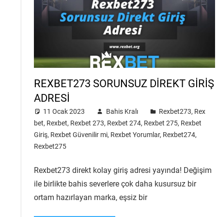
REXBET273 SORUNSUZ DIREKT GIRIŞ
ADRESI
11 Ocak 2023
Bahis Kralı
Rexbet273
,
Rex
bet
,
Rexbet
,
Rexbet 273
,
Rexbet 274
,
Rexbet 275
,
Rexbet
Giriş
,
Rexbet Güvenilir mi
,
Rexbet Yorumlar
,
Rexbet274
,
Rexbet275
Rexbet273 direkt kolay giriş adresi yayında! Değişim
ile birlikte bahis severlere çok daha kusursuz bir
ortam hazırlayan marka, eşsiz bir