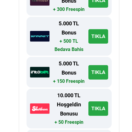
TIKLA
Bonus
+ 300 Freespin
5.000 TL
Bonus
TIKLA
+ 500 TL
Bedava Bahis
5.000 TL
TIKLA
Bonus
+ 150 Freespin
10.000 TL
Hoşgeldin
TIKLA
Bonusu
+ 50 Freespin