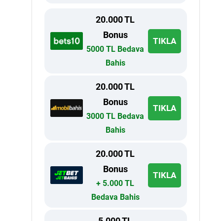
20.000 TL
Bonus
TIKLA
5000 TL Bedava
Bahis
20.000 TL
Bonus
TIKLA
3000 TL Bedava
Bahis
20.000 TL
Bonus
TIKLA
+ 5.000 TL
Bedava Bahis
5.000 TL