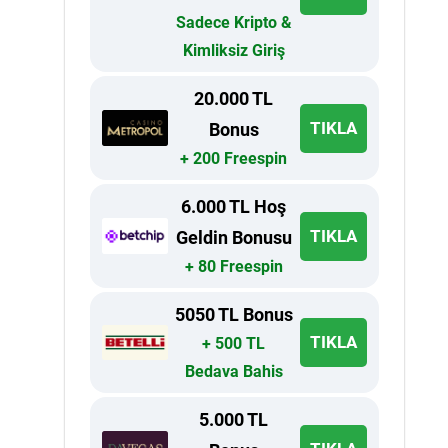
Sadece Kripto &
Kimliksiz Giriş
20.000 TL
TIKLA
Bonus
+ 200 Freespin
6.000 TL Hoş
TIKLA
Geldin Bonusu
+ 80 Freespin
5050 TL Bonus
TIKLA
+ 500 TL
Bedava Bahis
5.000 TL