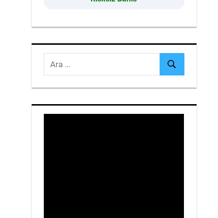
Search
Ara
for: